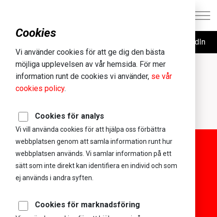
Cookies
Följ oss på LinkedIn
Vi använder cookies för att ge dig den bästa
Berghs School of
möjliga upplevelsen av vår hemsida. För mer
information runt de cookies vi använder,
se vår
Communication
cookies policy
.
05
sep
2019
Cookies för analys
Seminarium, föreläsningar, kursansvar och handledning.
Vi vill använda cookies för att hjälpa oss förbättra
webbplatsen genom att samla information runt hur
webbplatsen används. Vi samlar information på ett
sätt som inte direkt kan identifiera en individ och som
Exempel på
ej används i andra syften.
uppdragsgivare och
Cookies för marknadsföring
samarbetspartners