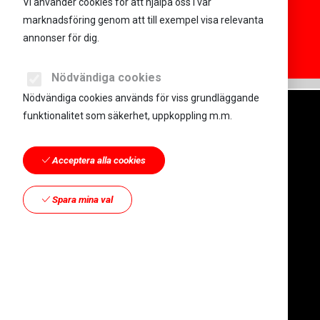
Vi använder cookies för att hjälpa oss i vår
marknadsföring genom att till exempel visa relevanta
annonser för dig.
Nödvändiga cookies
Nödvändiga cookies används för viss grundläggande
funktionalitet som säkerhet, uppkoppling m.m.
Acceptera alla cookies
Kroon & Nordlinder
Spara mina val
Mosebacke Torg 6
116 46 Stockholm
Geta Kroon |
070 870 09 57
|
geta@varumarkesutveckling.nu
Martin Nordlinder |
070 842 35 55
|