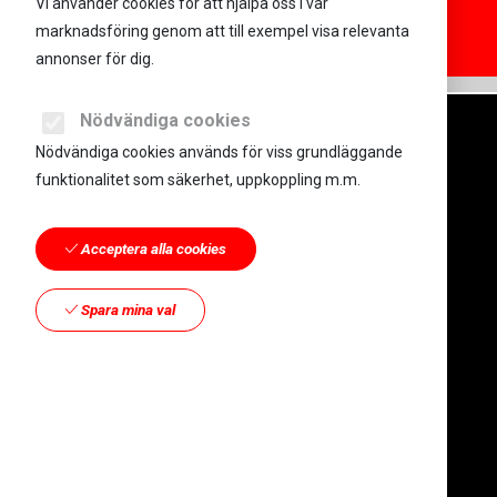
Vi använder cookies för att hjälpa oss i vår
marknadsföring genom att till exempel visa relevanta
annonser för dig.
Nödvändiga cookies
Nödvändiga cookies används för viss grundläggande
funktionalitet som säkerhet, uppkoppling m.m.
Acceptera alla cookies
Kroon & Nordlinder
Mosebacke Torg 6
Spara mina val
116 46 Stockholm
Geta Kroon |
070 870 09 57
|
geta@varumarkesutveckling.nu
Martin Nordlinder |
070 842 35 55
|
martin@varumarkesutveckling.nu
Cookie Policy
|
Integritetspolicy