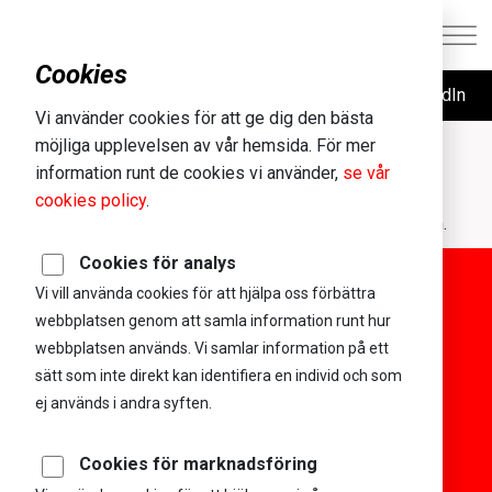
Cookies
Följ oss på LinkedIn
Vi använder cookies för att ge dig den bästa
Storsthlm
möjliga upplevelsen av vår hemsida. För mer
information runt de cookies vi använder,
se vår
05
sep
2019
cookies policy
.
Varumärkesplattform, konceptutveckling och produktion.
Cookies för analys
Vi vill använda cookies för att hjälpa oss förbättra
webbplatsen genom att samla information runt hur
Exempel på
webbplatsen används. Vi samlar information på ett
sätt som inte direkt kan identifiera en individ och som
uppdragsgivare och
ej används i andra syften.
samarbetspartners
Cookies för marknadsföring